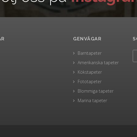
AR
GENVÄGAR
S
Barntapeter
Amerikanska tapeter
Kökstapeter
Fototapeter
Blommiga tapeter
Marina tapeter