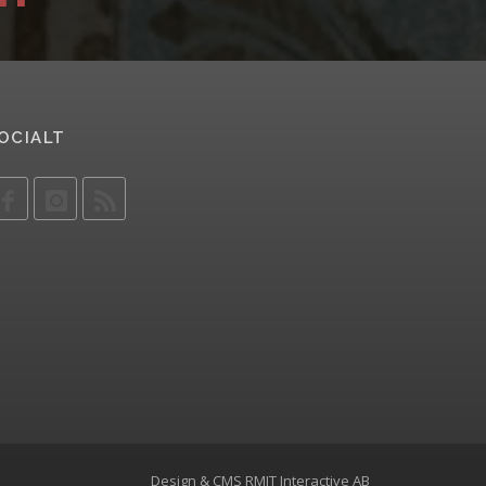
OCIALT
Design & CMS
RMIT Interactive AB