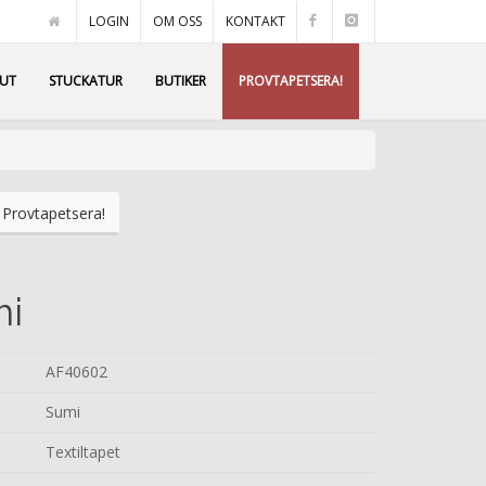
LOGIN
OM OSS
KONTAKT
AUT
STUCKATUR
BUTIKER
PROVTAPETSERA!
Provtapetsera!
mi
AF40602
Sumi
Textiltapet