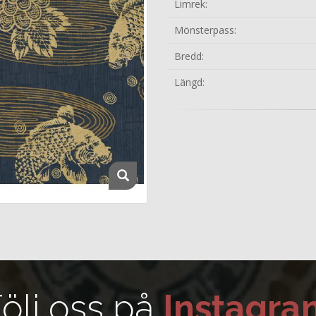
Limrek:
Mönsterpass:
Bredd:
Längd:
ölj oss på
Instagra