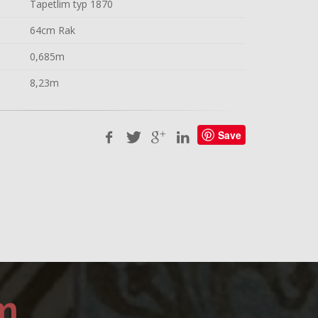
Tapetlim typ 1870
64cm Rak
0,685m
8,23m
Save
m