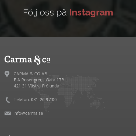
Följ oss på
Instagram
CARMA & CO AB
E A Rosengrens Gata 17B
421 31 Västra Frölunda
Telefon: 031-26 97 00
info@carma.se