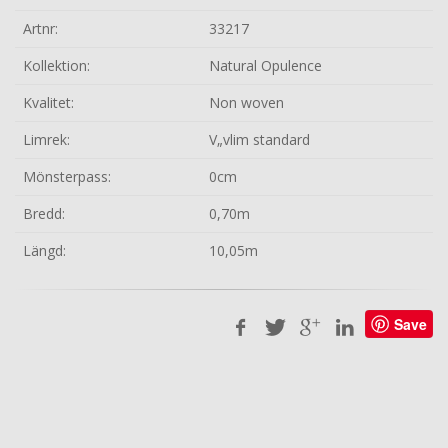
Artnr:
33217
Kollektion:
Natural Opulence
Kvalitet:
Non woven
Limrek:
V„vlim standard
Mönsterpass:
0cm
Bredd:
0,70m
Längd:
10,05m
Save