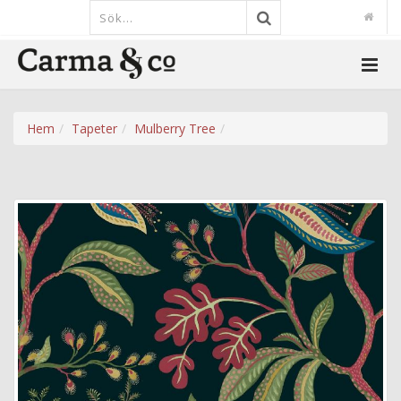
Hem
Tapeter
Mulberry Tree