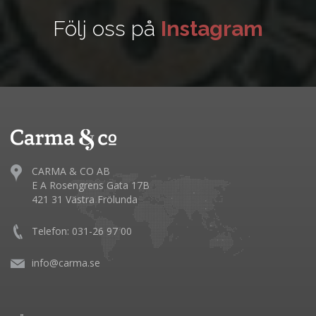
Följ oss på
Instagram
CARMA & CO AB
E A Rosengrens Gata 17B
421 31 Västra Frölunda
Telefon: 031-26 97 00
info@carma.se