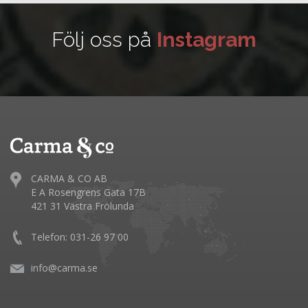
Följ oss på
Instagram
CARMA & CO AB
E A Rosengrens Gata 17B
421 31 Västra Frölunda
Telefon: 031-26 97 00
info@carma.se