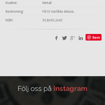
Kvalitet:
Metall
Beskrivning:
FB10 Gerlåda deluxe,
Mått:
35,8x50,2x42
Save
Följ oss på
Instagram